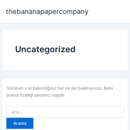
İçeriğe
thebananapapercompany
atla
Uncategorized
Görünen o ki bakındığınız her ne ise bulamıyoruz. Belki
arama özelliği yardımcı olabilir.
Search
for: