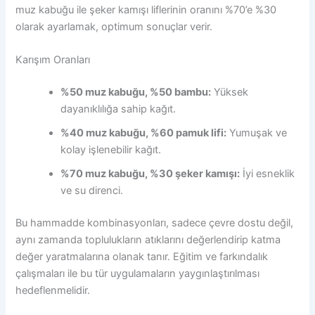
muz kabuğu ile şeker kamışı liflerinin oranını %70’e %30
olarak ayarlamak, optimum sonuçlar verir.
Karışım Oranları
%50 muz kabuğu, %50 bambu:
Yüksek
dayanıklılığa sahip kağıt.
%40 muz kabuğu, %60 pamuk lifi:
Yumuşak ve
kolay işlenebilir kağıt.
%70 muz kabuğu, %30 şeker kamışı:
İyi esneklik
ve su direnci.
Bu hammadde kombinasyonları, sadece çevre dostu değil,
aynı zamanda toplulukların atıklarını değerlendirip katma
değer yaratmalarına olanak tanır. Eğitim ve farkındalık
çalışmaları ile bu tür uygulamaların yaygınlaştırılması
hedeflenmelidir.